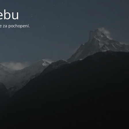
ebu
e za pochopení.